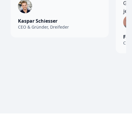
Gan
jed
Kaspar Schiesser
CEO & Gründer, Dreifeder
Fab
CMO,