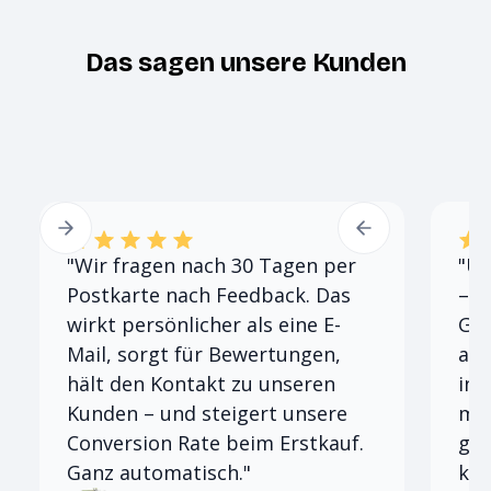
Das sagen unsere Kunden
"Wir fragen nach 30 Tagen per
"Un
Postkarte nach Feedback. Das
– s
wirkt persönlicher als eine E-
Got
Mail, sorgt für Bewertungen,
aut
hält den Kontakt zu unseren
in 
Kunden – und steigert unsere
meh
Conversion Rate beim Erstkauf.
gen
Ganz automatisch."
kos